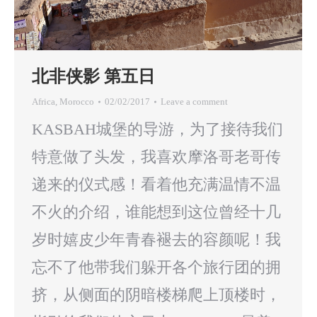
北非侠影 第五日
Africa
,
Morocco
02/02/2017
Leave a comment
KASBAH城堡的导游，为了接待我们
特意做了头发，我喜欢摩洛哥老哥传
递来的仪式感！看着他充满温情不温
不火的介绍，谁能想到这位曾经十几
岁时嬉皮少年青春褪去的容颜呢！我
忘不了他带我们躲开各个旅行团的拥
挤，从侧面的阴暗楼梯爬上顶楼时，